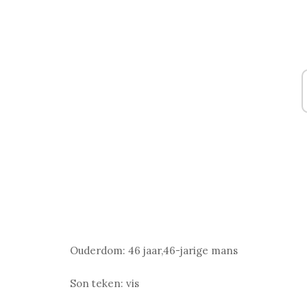
Ouderdom:
46 jaar,46-jarige mans
Son teken:
vis