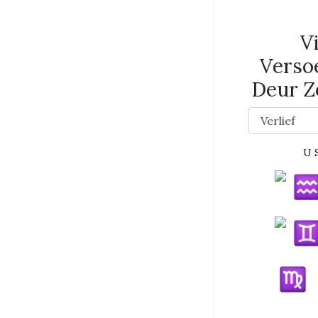
V
Verso
Deur Z
U 