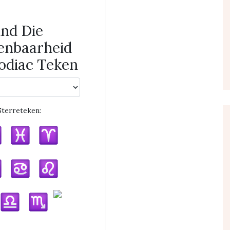
ind Die
enbaarheid
odiac Teken
Sterreteken: