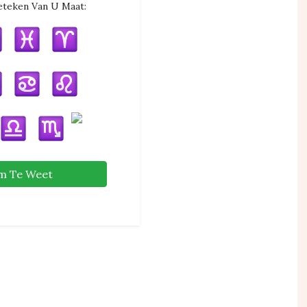
eteken Van U Maat:
m Te Weet