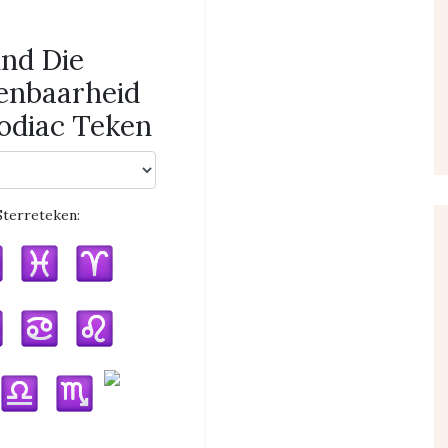
ind Die
enbaarheid
odiac Teken
Sterreteken: