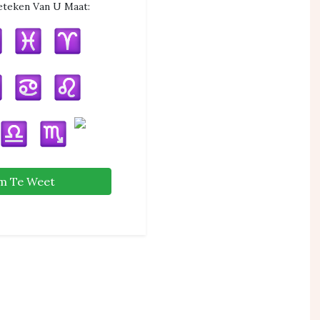
eteken Van U Maat:
m Te Weet