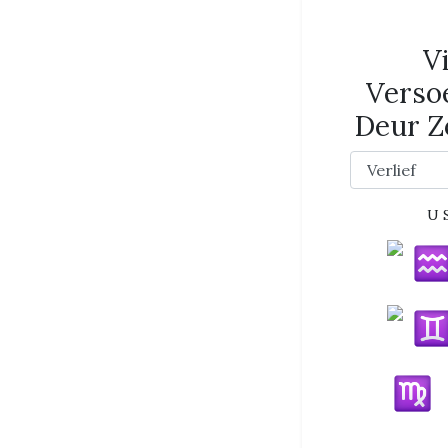
V
Verso
Deur Z
U 