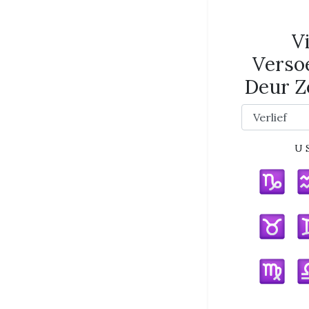
V
Verso
Deur Z
U 