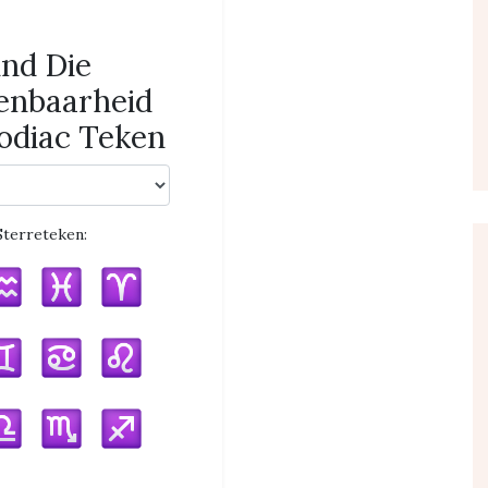
ind Die
enbaarheid
odiac Teken
Sterreteken: