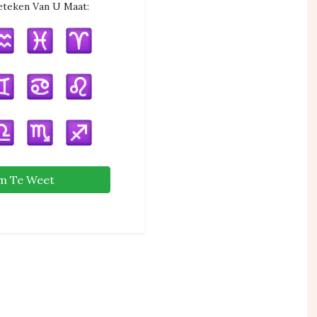
eteken Van U Maat:
m Te Weet