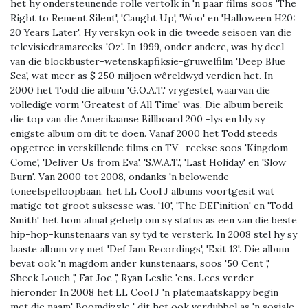
het hy ondersteunende rolle vertolk in 'n paar films soos 'The
Right to Rement Silent', 'Caught Up', 'Woo' en 'Halloween H20:
20 Years Later'. Hy verskyn ook in die tweede seisoen van die
televisiedramareeks 'Oz'. In 1999, onder andere, was hy deel
van die blockbuster-wetenskapfiksie-gruwelfilm 'Deep Blue
Sea', wat meer as $ 250 miljoen wêreldwyd verdien het. In
2000 het Todd die album 'G.O.A.T.' vrygestel, waarvan die
volledige vorm 'Greatest of All Time' was. Die album bereik
die top van die Amerikaanse Billboard 200 -lys en bly sy
enigste album om dit te doen. Vanaf 2000 het Todd steeds
opgetree in verskillende films en TV -reekse soos 'Kingdom
Come', 'Deliver Us from Eva', 'S.W.A.T.', 'Last Holiday' en 'Slow
Burn'. Van 2000 tot 2008, ondanks 'n belowende
toneelspelloopbaan, het LL Cool J albums voortgesit wat
matige tot groot suksesse was. '10', 'The DEFinition' en 'Todd
Smith' het hom almal gehelp om sy status as een van die beste
hip-hop-kunstenaars van sy tyd te versterk. In 2008 stel hy sy
laaste album vry met 'Def Jam Recordings', 'Exit 13'. Die album
bevat ook 'n magdom ander kunstenaars, soos '50 Cent ','
Sheek Louch ',' Fat Joe ',' Ryan Leslie 'ens. Lees verder
hieronder In 2008 het LL Cool J 'n platemaatskappy begin
met die naam' Boomdizzle ' dit het ook verdubbel as 'n sosiale