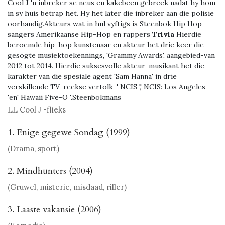
Cool J 'n inbreker se neus en kakebeen gebreek nadat hy hom
in sy huis betrap het. Hy het later die inbreker aan die polisie
oorhandig.Akteurs wat in hul vyftigs is Steenbok Hip Hop-
sangers Amerikaanse Hip-Hop en rappers
Trivia
Hierdie
beroemde hip-hop kunstenaar en akteur het drie keer die
gesogte musiektoekennings, 'Grammy Awards', aangebied-van
2012 tot 2014. Hierdie suksesvolle akteur-musikant het die
karakter van die spesiale agent 'Sam Hanna' in drie
verskillende TV-reekse vertolk-' NCIS ',' NCIS: Los Angeles
'en' Hawaii Five-O '.Steenbokmans
LL Cool J -flieks
1. Enige gegewe Sondag (1999)
(Drama, sport)
2. Mindhunters (2004)
(Gruwel, misterie, misdaad, riller)
3. Laaste vakansie (2006)