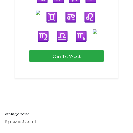
Om Te Weet
Vinnige feite
Bynaam:
Oom L.