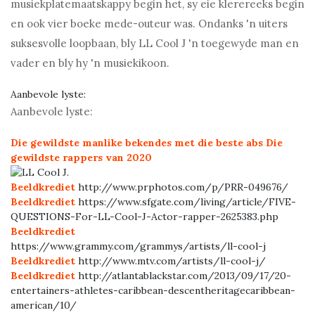
musiekplatemaatskappy begin het, sy eie klerereeks begin
en ook vier boeke mede-outeur was. Ondanks 'n uiters
suksesvolle loopbaan, bly LL Cool J 'n toegewyde man en
vader en bly hy 'n musiekikoon.
Aanbevole lyste:
Aanbevole lyste:
Die gewildste manlike bekendes met die beste abs
Die
gewildste rappers van 2020
Beeldkrediet
http://www.prphotos.com/p/PRR-049676/
Beeldkrediet
https://www.sfgate.com/living/article/FIVE-
QUESTIONS-For-LL-Cool-J-Actor-rapper-2625383.php
Beeldkrediet
https://www.grammy.com/grammys/artists/ll-cool-j
Beeldkrediet
http://www.mtv.com/artists/ll-cool-j/
Beeldkrediet
http://atlantablackstar.com/2013/09/17/20-
entertainers-athletes-caribbean-descentheritagecaribbean-
american/10/