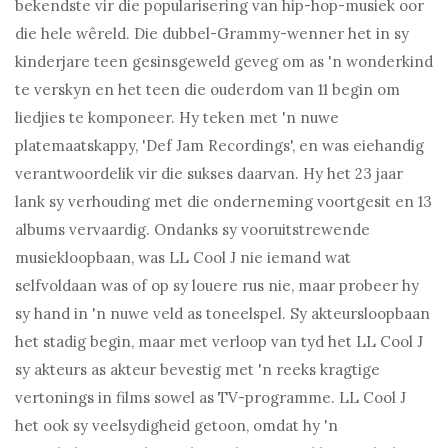
bekendste vir die popularisering van hip-hop-musiek oor
die hele wêreld. Die dubbel-Grammy-wenner het in sy
kinderjare teen gesinsgeweld geveg om as 'n wonderkind
te verskyn en het teen die ouderdom van 11 begin om
liedjies te komponeer. Hy teken met 'n nuwe
platemaatskappy, 'Def Jam Recordings', en was eiehandig
verantwoordelik vir die sukses daarvan. Hy het 23 jaar
lank sy verhouding met die onderneming voortgesit en 13
albums vervaardig. Ondanks sy vooruitstrewende
musiekloopbaan, was LL Cool J nie iemand wat
selfvoldaan was of op sy louere rus nie, maar probeer hy
sy hand in 'n nuwe veld as toneelspel. Sy akteursloopbaan
het stadig begin, maar met verloop van tyd het LL Cool J
sy akteurs as akteur bevestig met 'n reeks kragtige
vertonings in films sowel as TV-programme. LL Cool J
het ook sy veelsydigheid getoon, omdat hy 'n