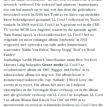
netwerk -webwerf. Die webwerf laat amateur -kunstenaars
toe om hul musiek op te laai, wat dan deur die gebruikers
beoordeel word. In 2009 het Todd sy eie klere van stedelike
klere bekendgestel, genaamd 'LL Cool J collection' by 'Sears' -
winkels. In 2009 word LL Cool J as 'n gewone rol in die CBS-
TV-reeks 'NCIS: Los Angeles', waarin hy die spesiale agent
'Sam Hanna' speel, 'n vlootondersoeker. LL Cool J het sy
volgende en mees onlangse album 'Authentic' in 2013
vrygestel, met optredes van talle ander kunstenaars,
waaronder 'Eddie Van Halen', 'Snoop Dogg', 'Seal' en 'Brad
Paisley'.
Aanhalings:
Liefde,Musiek Amerikaanse mans New Yorkers
Akteurs Lang bekendes
Groot werke
LL Cool J se
revolusionêre album uit 1987, 'Bigger and Deffer', is sy
suksesvolste album tot nog toe. Die album bevat 'n
kommersieel suksesvolle 'rap -ballade', 'I Need Love', die
eerste in sy soort. Die album het meer as 3 miljoen
eksemplare in die Verenigde State verkoop, en is die album
met die grootste verkoop van LL Cool J se loopbaan. LL Cool
J se album 'Mama Said Knock You Out' uit 1990 is sy
meesterstuk en word as 'n klassieke beskou. LL Cool J het die