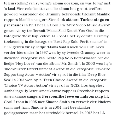
teleurstelling van sy vorige album oorkom, en was terug met
'n knal. Vier enkelsnitte van die album het groot treffers
geword, waaronder die Grammy-bekroonde titelsnit.Manlike
rappers Manlike sangers Steenbok akteurs
Toekennings en
prestasies
In 1991 het LL Cool J 'n 'MTV Video Music Award'
gewen vir sy treffersnit 'Mama Said Knock You Out' in die
kategorie 'Best Rap Video'. LL Cool J het sy eerste Grammy -
toekenning in die kategorie 'Best Rap Solo Performance' in
1992 gewen vir sy liedjie 'Mama Said Knock You Out'. Lees
verder hieronder In 1997 wen hy sy tweede Grammy, weer in
dieselfde kategorie van 'Beste Rap Solo Performance' vir die
liedjie 'Hey Lover' van die album 'Mr. Smith ’. In 2000 wen hy 'n
'Blockbuster Entertainment Award' in die kategorie 'Favorite
Supporting Actor - Action' vir sy rol in die film 'Deep Blue
Sea'. In 2013 wen hy 'n 'Teen Choice Award' in die kategorie
'Choice TV Actor: Action' vir sy rol in 'NCIS: Los Angeles'.
Aanhalings:
Jy,Lewe Amerikaanse rappers Steenbok rappers
Amerikaanse sangers
Persoonlike lewe en nalatenskap
LL
Cool J trou in 1995 met Simone Smith en verwek vier kinders
saam met haar. Simone is in 2004 met beenkanker
gediagnoseer, maar het uiteindelik herstel. In 2012 het LL