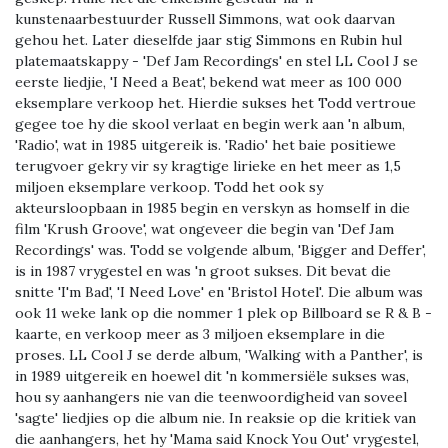
kunstenaarbestuurder Russell Simmons, wat ook daarvan
gehou het. Later dieselfde jaar stig Simmons en Rubin hul
platemaatskappy - 'Def Jam Recordings' en stel LL Cool J se
eerste liedjie, 'I Need a Beat', bekend wat meer as 100 000
eksemplare verkoop het. Hierdie sukses het Todd vertroue
gegee toe hy die skool verlaat en begin werk aan 'n album,
'Radio', wat in 1985 uitgereik is. 'Radio' het baie positiewe
terugvoer gekry vir sy kragtige lirieke en het meer as 1,5
miljoen eksemplare verkoop. Todd het ook sy
akteursloopbaan in 1985 begin en verskyn as homself in die
film 'Krush Groove', wat ongeveer die begin van 'Def Jam
Recordings' was. Todd se volgende album, 'Bigger and Deffer',
is in 1987 vrygestel en was 'n groot sukses. Dit bevat die
snitte 'I'm Bad', 'I Need Love' en 'Bristol Hotel'. Die album was
ook 11 weke lank op die nommer 1 plek op Billboard se R & B -
kaarte, en verkoop meer as 3 miljoen eksemplare in die
proses. LL Cool J se derde album, 'Walking with a Panther', is
in 1989 uitgereik en hoewel dit 'n kommersiële sukses was,
hou sy aanhangers nie van die teenwoordigheid van soveel
'sagte' liedjies op die album nie. In reaksie op die kritiek van
die aanhangers, het hy 'Mama said Knock You Out' vrygestel,