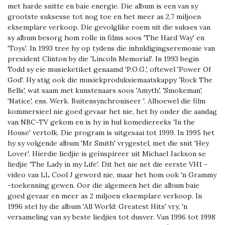
met harde snitte en baie energie. Die album is een van sy
grootste suksesse tot nog toe en het meer as 2,7 miljoen
eksemplare verkoop. Die gevolglike roem uit die sukses van
sy album besorg hom rolle in films soos 'The Hard Way' en
'Toys'. In 1993 tree hy op tydens die inhuldigingseremonie van
president Clinton by die 'Lincoln Memorial'. In 1993 begin
Todd sy eie musieketiket genaamd 'P.O.G.', oftewel 'Power Of
God'. Hy stig ook die musiekproduksiemaatskappy 'Rock The
Bells', wat saam met kunstenaars soos 'Amyth', 'Smokeman',
'Natice', ens. Werk. Buitensynchroniseer '. Alhoewel die film
kommersieel nie goed gevaar het nie, het hy onder die aandag
van NBC-TV gekom en is hy in hul komediereeks 'In the
House' vertolk. Die program is uitgesaai tot 1999. In 1995 het
hy sy volgende album 'Mr Smith' vrygestel, met die snit 'Hey
Lover'. Hierdie liedjie is geïnspireer uit Michael Jackson se
liedjie 'The Lady in my Life'. Dit het nie net die eerste VH1 -
video van LL Cool J geword nie, maar het hom ook 'n Grammy
-toekenning gewen. Oor die algemeen het die album baie
goed gevaar en meer as 2 miljoen eksemplare verkoop. In
1996 stel hy die album 'All World: Greatest Hits' vry, 'n
versameling van sy beste liedjies tot dusver. Van 1996 tot 1998