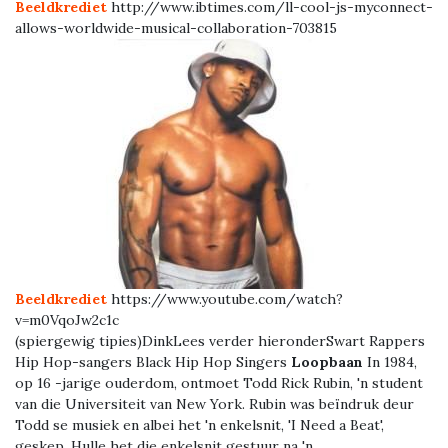
Beeldkrediet
http://www.ibtimes.com/ll-cool-js-myconnect-
allows-worldwide-musical-collaboration-703815
Beeldkrediet
https://www.youtube.com/watch?
v=m0VqoJw2c1c
(spiergewig tipies)DinkLees verder hieronderSwart Rappers
Hip Hop-sangers Black Hip Hop Singers
Loopbaan
In 1984,
op 16 -jarige ouderdom, ontmoet Todd Rick Rubin, 'n student
van die Universiteit van New York. Rubin was beïndruk deur
Todd se musiek en albei het 'n enkelsnit, 'I Need a Beat',
geskep. Hulle het die enkelsnit gestuur na 'n