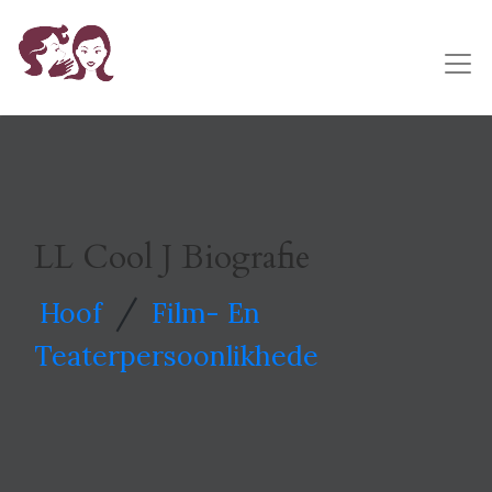
LL Cool J Biografie
/
Hoof
Film- En
Teaterpersoonlikhede