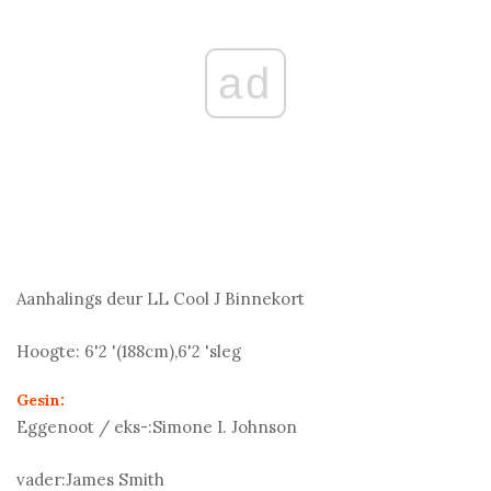
ad
Aanhalings deur LL Cool J
Binnekort
Hoogte:
6'2 '(188
cm
),6'2 'sleg
Gesin:
Eggenoot / eks-:
Simone I. Johnson
vader:
James Smith