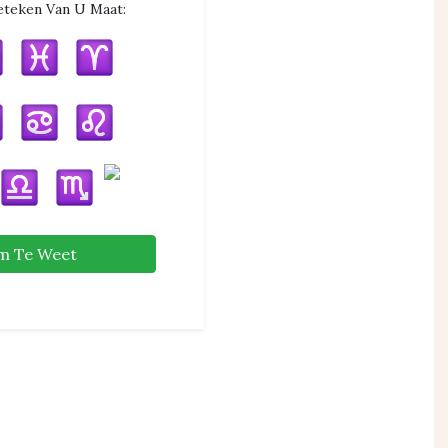
eteken Van U Maat:
m Te Weet