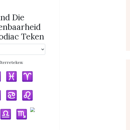
ind Die
enbaarheid
odiac Teken
Sterreteken: