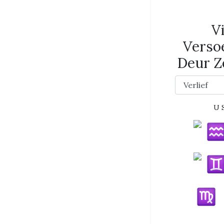
V
Verso
Deur Z
U 