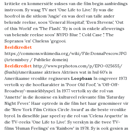
kritieke en kommersiële sukses van die film begin aanbiedings
instroom. Sy waag TV met 'One Life to Live.' Sy was die
hoofrol in die sitkom 'Angie' en was deel van talle ander
bekende reekse, soos 'General Hospital', 'Even Stevens', 'Out
of this World' en 'The Flash'. 'Sy is ook in enkele aflewerings
van bekende reekse soos' NYPD Blue ',' Cold Case ',' The
Sopranos 'en' Clueless 'gegooi.
Beeldkrediet
https://commons.wikimedia.org/wiki/File:DonnaPescow.JPG
(Artemisboy / Publieke domein)
Beeldkrediet
http://www.prphotos.com/p/EPO-025655/
(Sushi)Amerikaanse aktrises Aktrises wat in hul 60's is
Amerikaanse vroulike regisseurs
Loopbaan
In ongeveer 1973
vertolk sy die hoofkarakter in 'Poor Old Fool', 'n 'Off-Off-
Broadway'-musiekblyspel. In 1977 vertolk sy die rol van
'Annette' in die ikoniese en kultureel relevante film 'Saturday
Night Fever.' Haar optrede in die film het haar genomineer vir
die 'New York Film Critics Circle Award' as die beste vroulike
byrol. In dieselfde jaar speel sy die rol van 'Celena Arquette' in
die TV-reeks 'One Life to Live'. Sy verskyn in die twee TV-
films 'Human Feelings' en 'Rainbow' in 1978. Sy is ook gesien as