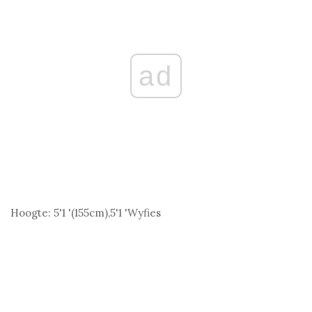
ad
Hoogte:
5'1 '(155
cm
),5'1 'Wyfies