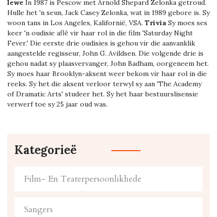
lewe
In 1987 is Pescow met Arnold Shepard Zelonka getroud.
Hulle het 'n seun, Jack Casey Zelonka, wat in 1989 gebore is. Sy
woon tans in Los Angeles, Kalifornië, VSA.
Trivia
Sy moes ses
keer 'n oudisie aflê vir haar rol in die film 'Saturday Night
Fever.' Die eerste drie oudisies is gehou vir die aanvanklik
aangestelde regisseur, John G. Avildsen. Die volgende drie is
gehou nadat sy plaasvervanger, John Badham, oorgeneem het.
Sy moes haar Brooklyn-aksent weer bekom vir haar rol in die
reeks. Sy het die aksent verloor terwyl sy aan 'The Academy
of Dramatic Arts' studeer het. Sy het haar bestuurslisensie
verwerf toe sy 25 jaar oud was.
Kategorieë
Film- En Teaterpersoonlikhede
Sangers