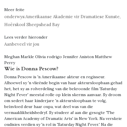
Meer feite
onderwys:
Amerikaanse Akademie vir Dramatiese Kunste,
Hoërskool Sheepshead Bay
Lees verder hieronder
Aanbeveel vir jou
Meghan Markle Olivia rodrigo Jennifer Aniston Matthew
Perry
Wie is Donna Pescow?
Donna Pescow is 'n Amerikaanse akteur en regisseur.
Alhoewel sy 'n vlieënde begin van haar akteursloopbaan gehad
het, het sy as rolverdeling van die bekroonde film 'Saturday
Night Fever' meestal rolle op klein skerms aanvaar. Sy droom
om sedert haar kinderjare 'n akteursloopbaan te volg,
beïnvloed deur haar oupa, wat deel was van die
vermaaklikheidsbedryf. Sy studeer af aan die gesogte 'The
American Academy of Dramatic Arts' in New York. Na verskeie
oudisies verdien sy 'n rol in 'Saturday Night Fever.' Na die