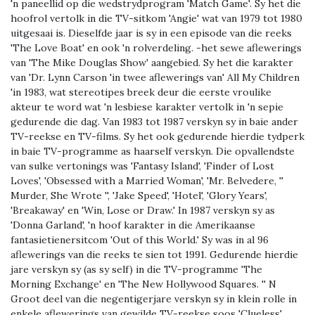
'n paneellid op die wedstrydprogram 'Match Game'. Sy het die
hoofrol vertolk in die TV-sitkom 'Angie' wat van 1979 tot 1980
uitgesaai is. Dieselfde jaar is sy in een episode van die reeks
'The Love Boat' en ook 'n rolverdeling. -het sewe aflewerings
van 'The Mike Douglas Show' aangebied. Sy het die karakter
van 'Dr. Lynn Carson 'in twee aflewerings van' All My Children
'in 1983, wat stereotipes breek deur die eerste vroulike
akteur te word wat 'n lesbiese karakter vertolk in 'n sepie
gedurende die dag. Van 1983 tot 1987 verskyn sy in baie ander
TV-reekse en TV-films. Sy het ook gedurende hierdie tydperk
in baie TV-programme as haarself verskyn. Die opvallendste
van sulke vertonings was 'Fantasy Island', 'Finder of Lost
Loves', 'Obsessed with a Married Woman', 'Mr. Belvedere, ''
Murder, She Wrote '', 'Jake Speed', 'Hotel', 'Glory Years',
'Breakaway' en 'Win, Lose or Draw.' In 1987 verskyn sy as
'Donna Garland', 'n hoof karakter in die Amerikaanse
fantasietienersitcom 'Out of this World.' Sy was in al 96
aflewerings van die reeks te sien tot 1991. Gedurende hierdie
jare verskyn sy (as sy self) in die TV-programme 'The
Morning Exchange' en 'The New Hollywood Squares. '' N
Groot deel van die negentigerjare verskyn sy in klein rolle in
enkele aflewerings van gewilde TV-reekse soos 'Clueless',