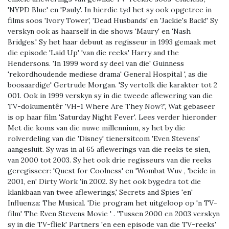
'NYPD Blue' en 'Pauly'. In hierdie tyd het sy ook opgetree in
films soos 'Ivory Tower', 'Dead Husbands' en 'Jackie's Back!' Sy
verskyn ook as haarself in die shows 'Maury' en 'Nash
Bridges.' Sy het haar debuut as regisseur in 1993 gemaak met
die episode 'Laid Up' 'van die reeks' Harry and the
Hendersons. 'In 1999 word sy deel van die' Guinness
'rekordhoudende mediese drama' General Hospital ', as die
boosaardige' Gertrude Morgan. 'Sy vertolk die karakter tot 2
001. Ook in 1999 verskyn sy in die tweede aflewering van die
TV-dokumentêr 'VH-1 Where Are They Now?', Wat gebaseer
is op haar film 'Saturday Night Fever'. Lees verder hieronder
Met die koms van die nuwe millennium, sy het by die
rolverdeling van die 'Disney' tienersitcom 'Even Stevens'
aangesluit. Sy was in al 65 aflewerings van die reeks te sien,
van 2000 tot 2003. Sy het ook drie regisseurs van die reeks
geregisseer: 'Quest for Coolness' en 'Wombat Wuv , 'beide in
2001, en' Dirty Work 'in 2002. Sy het ook bygedra tot die
klankbaan van twee aflewerings,' Secrets and Spies 'en'
Influenza: The Musical. 'Die program het uitgeloop op 'n TV-
film' The Even Stevens Movie ' . 'Tussen 2000 en 2003 verskyn
sy in die TV-fliek' Partners 'en een episode van die TV-reeks'