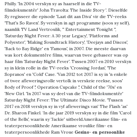
Philly. 'In 2004 verskyn sy as haarself in die TV-
filmdokumentêr' John Travolta: The Inside Story '. Dieselfde
Sy regisseer die episode 'Laat dit aan Diva' vir die TV-reeks
'That's So Raven'. Sy verskyn in agt programme (soos sy self),
naamlik TV Land Vertroulik, '' Entertainment Tonight '',
'Saturday Night Fever: A 30 year Legacy', 'Platforms and
Polyester', 'Making Soundtrack History', 'Deejays and Discos',
'Back to Bay Ridge' en 'Famous', in 2007. Die meeste daarvan
was kort dokumentêre films, waarvan twee gebaseer was op
haar film 'Saturday Night Fever'. Tussen 2007 en 2010 verskyn
sy in klein rolle in die TV-reeks 'Crossing Jordan', 'The
Sopranos' en 'Cold' Case. 'Van 2012 tot 2017 is sy in 'n enkele
of twee afleweringsrolle vertolk in verskeie reekse, soos'
Body of Proof ',' Operation Cupcake ',' Child of the '70s' en
'New Girl. 'In 2017 was sy deel van die TV-filmdokumentêr'
Saturday Night Fever: The Ultimate Disco Movie. 'Tussen
2017 en 2018 verskyn sy in vyf aflewerings van' The Flash 'as'
Dr. Sharon Finkel. ’In die jaar 2019 verskyn sy in die film 'Carol
of the Bells', waarin sy 'Jackie' uitbeeld.Amerikaanse film- en
teaterpersoonlikhede Amerikaanse vroulike film- en
teaterpersoonlikhede Ram Vroue
Gesins- en persoonlike