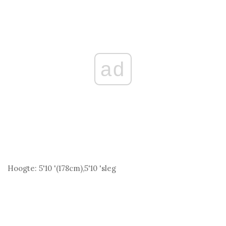
ad
Hoogte:
5'10 '(178
cm
),5'10 'sleg