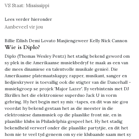
VS Staat:
Mississippi
Lees verder hieronder
Aanbeveel vir jou
Billie Eilish Demi Lovato Masjiengeweer Kelly Nick Cannon
Wie is Diplo?
Diplo (Thomas Wesley Pentz) het stadig bekend geword om
sy plek in die Amerikaanse musiekbedryf te maak as een van
die mees dinamiese en talentvolle musikale genieë. Die
Amerikaanse platemaatskappy, rapper, musikant, sanger en
liedjieskrywer is toevallig ook die stigter van die Dancehall -
musiekgroep se projek 'Major Lazer'. Sy verbintenis met DJ
Skrillex het die elektroniese superduo Jack U in vorm
gebring. Hy het begin met sy mix -tapes, en dit was nie gou
voordat hy bekend gestaan ​​het as die meester in die
elektroniese dansmusiek op die plaaslike front nie, en in
plaaslike klubs in Philadelphia gespeel het. Hy het stadig
bekendheid verwerf onder die plaaslike partytjie, en dit het
hom nie te veel tyd geneem om sy eie klubaande saam met sy