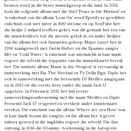
beskou word as die beste musiekgroep in die land. In 2015
kom die volgende album met die titel 'Peace is the Mission' en
'n enkelsnit van die album 'Lean On' word Spotify se gewildste
enkelsnit ooit met meer as 800 strome en op YouTube het
die liedjie 2 miljard treffers gekry, wat dit gemaak het een van
die musiekvideo's wat die meeste gekyk is, en ander liedjies
van die album het ook fantasties geloop. Major Lazer het in
2016 saamgewerk met Justin Bieber en die Spaanse sanger
MO vir 'Cold Water', 'n enkelsnit wat uiteindelik in baie lande
regoor die wêreld die toppunte van die musiekkaarte bereik
het. Die nuutste album 'Music is the Weapon' is vervaardig in
samewerking met Sia, The Weeknd en Ty Dolla Sign. Diplo het
ook in samewerking met die beroemde DJ Skrillex aangegaan
en in 2013 vir die eerste keer onder die naam Jack U
opgetree. In Februarie 2015 het hul eerste
samewerkingsonderneming met die naam 'Skrillex en Diplo
Presents Jack U' vrygestel en verskeie ander kunstenaars
verskyn. Die enkelsnit van die album 'Where are you Now' was
in baie lande boaan die ranglys, en die album het 'n groot
sukses geword in die nagklubs regoor die wêreld. Die duo
ontvang in 2016 die Grammy -toekenning in die kategorie