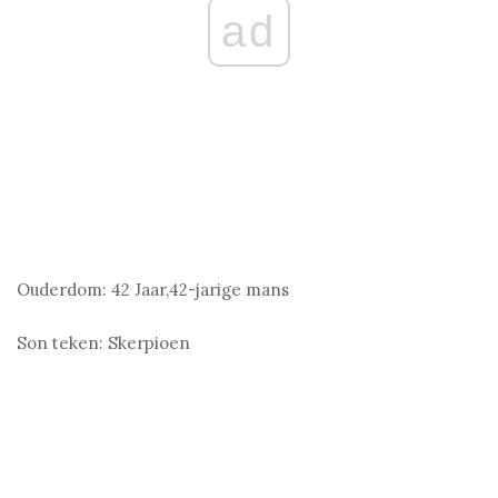
ad
Ouderdom:
42 Jaar,42-jarige mans
Son teken:
Skerpioen