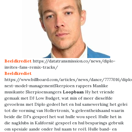
Beeldkrediet
https://datatransmission.co/news/diplo-
invites-fans-remix-tracks/
Beeldkrediet
https://www.billboard.com/articles/news/dance/7777016/diplo
next-model-managementSkerpioen rappers Manlike
musikante Skerpioensangers
Loopbaan
Hy het vriende
gemaak met DJ Low Budget, wat min of meer dieselfde
gevoelens met Diplo gedeel het en hul samewerking het gelei
tot die vorming van Hollertronix, 'n geleentheidsaand waarin
beide die DJ's gespeel het wat hulle wou speel. Hulle het in
die nagklubs in Kalifornië gespeel en hul besparings gebruik
om spesiale aande onder hul naam te reël. Hulle band- en