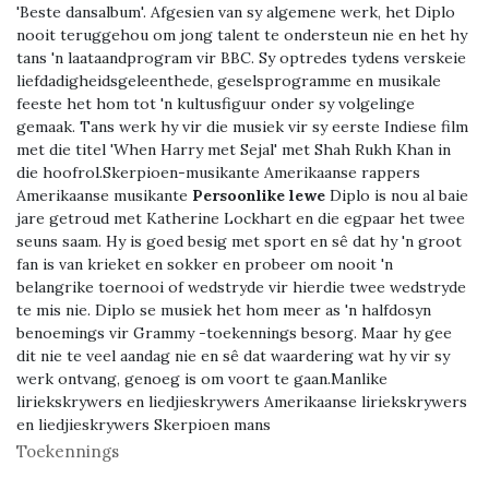
'Beste dansalbum'. Afgesien van sy algemene werk, het Diplo
nooit teruggehou om jong talent te ondersteun nie en het hy
tans 'n laataandprogram vir BBC. Sy optredes tydens verskeie
liefdadigheidsgeleenthede, geselsprogramme en musikale
feeste het hom tot 'n kultusfiguur onder sy volgelinge
gemaak. Tans werk hy vir die musiek vir sy eerste Indiese film
met die titel 'When Harry met Sejal' met Shah Rukh Khan in
die hoofrol.Skerpioen-musikante Amerikaanse rappers
Amerikaanse musikante
Persoonlike lewe
Diplo is nou al baie
jare getroud met Katherine Lockhart en die egpaar het twee
seuns saam. Hy is goed besig met sport en sê dat hy 'n groot
fan is van krieket en sokker en probeer om nooit 'n
belangrike toernooi of wedstryde vir hierdie twee wedstryde
te mis nie. Diplo se musiek het hom meer as 'n halfdosyn
benoemings vir Grammy -toekennings besorg. Maar hy gee
dit nie te veel aandag nie en sê dat waardering wat hy vir sy
werk ontvang, genoeg is om voort te gaan.Manlike
liriekskrywers en liedjieskrywers Amerikaanse liriekskrywers
en liedjieskrywers Skerpioen mans
Toekennings