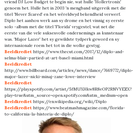
vriend DJ Low Budget te begin nie, wat hulle 'Hollertronix'
genoem het. Hulle het in 2003 'n mengband uitgereik met die
titel 'Never Scared' en het wêreldwyd bekendheid verwerf.
Diplo het aanhou werk aan sy drome en het vinnig sy eerste
solo -album met die titel 'Florida' vrygestel, wat net die
eerste van die vele suksesvolle ondernemings as kunstenaar
was. 'Major Lazer' het sy gewildste tydperk geword en sy
internasionale roem het tot in die wolke gestyg.
Beeldkrediet
https://www.thecut.com/2017/12/diplo-and-
selma-blair-partied-at-art-basel-miami.html
Beeldkrediet
http://www.billboard.com/articles/news/dance/7669772/diplo
major-lazer-nicki-minaj-zane-lowe-interview
Beeldkrediet
https://play.spotify.com/artist/5fMUXHkw8R8eOP2RNVYEZX?
play=true&utm_source=open.spotify.com&utm_medium=open
Beeldkrediet
https://en.wikipedia.org/wiki/Diplo
Beeldkrediet
https://www.beatmashmagazine.com/florida-
to-california-la-historia-de-diplo/