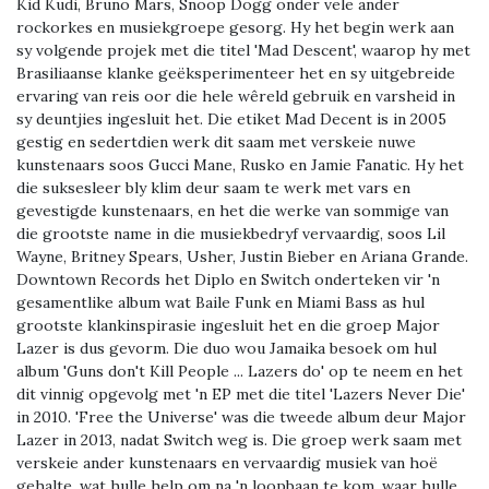
Kid Kudi, Bruno Mars, Snoop Dogg onder vele ander
rockorkes en musiekgroepe gesorg. Hy het begin werk aan
sy volgende projek met die titel 'Mad Descent', waarop hy met
Brasiliaanse klanke geëksperimenteer het en sy uitgebreide
ervaring van reis oor die hele wêreld gebruik en varsheid in
sy deuntjies ingesluit het. Die etiket Mad Decent is in 2005
gestig en sedertdien werk dit saam met verskeie nuwe
kunstenaars soos Gucci Mane, Rusko en Jamie Fanatic. Hy het
die suksesleer bly klim deur saam te werk met vars en
gevestigde kunstenaars, en het die werke van sommige van
die grootste name in die musiekbedryf vervaardig, soos Lil
Wayne, Britney Spears, Usher, Justin Bieber en Ariana Grande.
Downtown Records het Diplo en Switch onderteken vir 'n
gesamentlike album wat Baile Funk en Miami Bass as hul
grootste klankinspirasie ingesluit het en die groep Major
Lazer is dus gevorm. Die duo wou Jamaika besoek om hul
album 'Guns don't Kill People ... Lazers do' op te neem en het
dit vinnig opgevolg met 'n EP met die titel 'Lazers Never Die'
in 2010. 'Free the Universe' was die tweede album deur Major
Lazer in 2013, nadat Switch weg is. Die groep werk saam met
verskeie ander kunstenaars en vervaardig musiek van hoë
gehalte, wat hulle help om na 'n loopbaan te kom, waar hulle