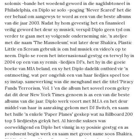
solomix -bande het woedend geword in die nagklubtoneel in
Philadelphia, en Diplo se solo -poging 'Never Scared' het die
eer behaal om aangewys te word as een van die beste albums
van die jaar 2003. Nadat hy hom gevestig het en finansieel
veilig geword het deur sy musiek, verspil Diplo geen tyd om
verder te gaan met sy volgende onderneming nie, 'n ateljee
met die naam 'The Mausoleum', wat later deur Shakira, Plastic
Little en Scream gebruik is om hul musiek en video's op te
neem. Diplo se roem het internasionaal gestyg en terwyl hy in
2004 op een van sy remix -liedjies DJ's, het hy in die goeie
boeke van MIA beland, en sy het Diplo dadelik ontbied vir 'n
ontmoeting, wat per ongeluk een van haar liedjies speel toe
sy instap. samewerking was die mengband met die titel 'Piracy
Funds Terrorism, Vol. 1 'en die album het soveel roem gekry
dat dit deur New York Times genoem is as een van die beste
albums van die jaar. Diplo werk voort met M.I.A en het deur
middel van haar in aanraking gekom met DJ Switch, en saam
het hulle 'n enkele 'Paper Planes' geskep wat na Billboard 200
top 5 liedjieslys gekyk het. Al hierdie sukses was
oorweldigend en Diplo het vinnig in sy posisie gestyg en as
produsent begin werk en saam met groot name soos Shakira,