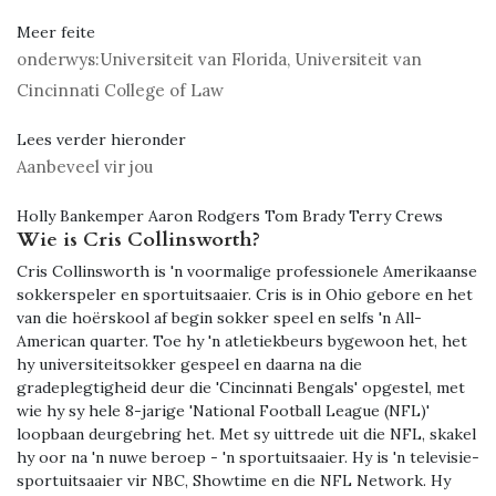
Meer feite
onderwys:
Universiteit van Florida, Universiteit van
Cincinnati College of Law
Lees verder hieronder
Aanbeveel vir jou
Holly Bankemper Aaron Rodgers Tom Brady Terry Crews
Wie is Cris Collinsworth?
Cris Collinsworth is 'n voormalige professionele Amerikaanse
sokkerspeler en sportuitsaaier. Cris is in Ohio gebore en het
van die hoërskool af begin sokker speel en selfs 'n All-
American quarter. Toe hy 'n atletiekbeurs bygewoon het, het
hy universiteitsokker gespeel en daarna na die
gradeplegtigheid deur die 'Cincinnati Bengals' opgestel, met
wie hy sy hele 8-jarige 'National Football League (NFL)'
loopbaan deurgebring het. Met sy uittrede uit die NFL, skakel
hy oor na 'n nuwe beroep - 'n sportuitsaaier. Hy is 'n televisie-
sportuitsaaier vir NBC, Showtime en die NFL Network. Hy