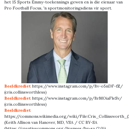
het 15 Sports Emmy-toekennings gewen en is die eienaar van
Pro Football Focus, 'n sportmonitoringsdiens vir sport.
Beeldkrediet
https://www.instagram.com/p/Bv-o5nDF-fZ/
(cris.collinsworthless)
Beeldkrediet
https://www.instagram.com/p/BrMOiaFleSv/
(cris.collinsworthless)
Beeldkrediet
https://commons.wikimedia.org/wiki/File:Cris_Collinsworth_(
(Keith Allison van Hanover, MD, VSA / CC BY-SA
(https://creativecommons.org/licenses/by-sa/2.0))