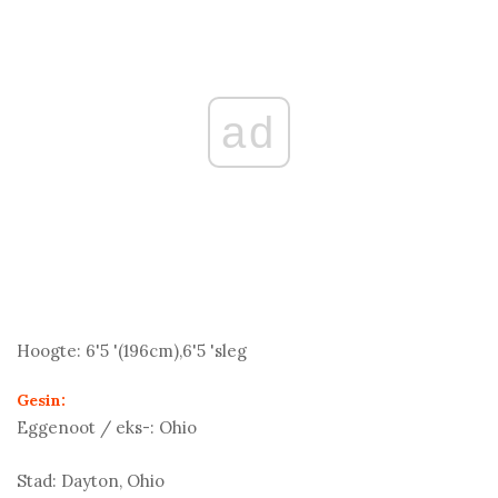
ad
Hoogte:
6'5 '(196
cm
),6'5 'sleg
Gesin:
Eggenoot / eks-:
Ohio
Stad:
Dayton, Ohio