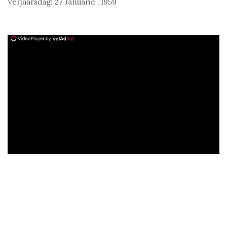
Verjaarsdag:
27 Januarie
,
1959
ad