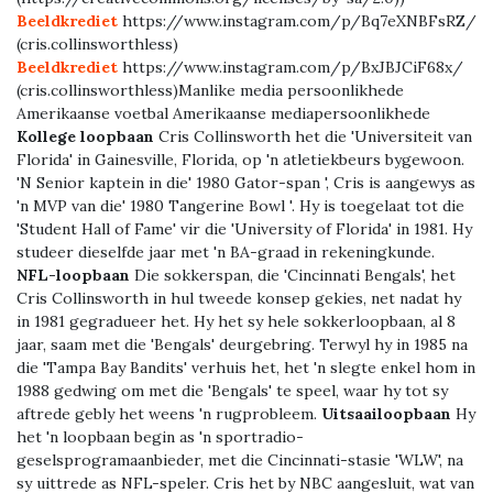
Beeldkrediet
https://www.instagram.com/p/Bq7eXNBFsRZ/
(cris.collinsworthless)
Beeldkrediet
https://www.instagram.com/p/BxJBJCiF68x/
(cris.collinsworthless)Manlike media persoonlikhede
Amerikaanse voetbal Amerikaanse mediapersoonlikhede
Kollege loopbaan
Cris Collinsworth het die 'Universiteit van
Florida' in Gainesville, Florida, op 'n atletiekbeurs bygewoon.
'N Senior kaptein in die' 1980 Gator-span ', Cris is aangewys as
'n MVP van die' 1980 Tangerine Bowl '. Hy is toegelaat tot die
'Student Hall of Fame' vir die 'University of Florida' in 1981. Hy
studeer dieselfde jaar met 'n BA-graad in rekeningkunde.
NFL-loopbaan
Die sokkerspan, die 'Cincinnati Bengals', het
Cris Collinsworth in hul tweede konsep gekies, net nadat hy
in 1981 gegradueer het. Hy het sy hele sokkerloopbaan, al 8
jaar, saam met die 'Bengals' deurgebring. Terwyl hy in 1985 na
die 'Tampa Bay Bandits' verhuis het, het 'n slegte enkel hom in
1988 gedwing om met die 'Bengals' te speel, waar hy tot sy
aftrede gebly het weens 'n rugprobleem.
Uitsaailoopbaan
Hy
het 'n loopbaan begin as 'n sportradio-
geselsprogramaanbieder, met die Cincinnati-stasie 'WLW', na
sy uittrede as NFL-speler. Cris het by NBC aangesluit, wat van