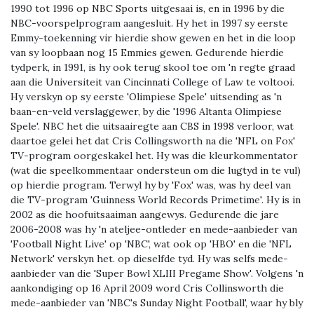
1990 tot 1996 op NBC Sports uitgesaai is, en in 1996 by die
NBC-voorspelprogram aangesluit. Hy het in 1997 sy eerste
Emmy-toekenning vir hierdie show gewen en het in die loop
van sy loopbaan nog 15 Emmies gewen. Gedurende hierdie
tydperk, in 1991, is hy ook terug skool toe om 'n regte graad
aan die Universiteit van Cincinnati College of Law te voltooi.
Hy verskyn op sy eerste 'Olimpiese Spele' uitsending as 'n
baan-en-veld verslaggewer, by die '1996 Altanta Olimpiese
Spele'. NBC het die uitsaairegte aan CBS in 1998 verloor, wat
daartoe gelei het dat Cris Collingsworth na die 'NFL on Fox'
TV-program oorgeskakel het. Hy was die kleurkommentator
(wat die speelkommentaar ondersteun om die lugtyd in te vul)
op hierdie program. Terwyl hy by 'Fox' was, was hy deel van
die TV-program 'Guinness World Records Primetime'. Hy is in
2002 as die hoofuitsaaiman aangewys. Gedurende die jare
2006-2008 was hy 'n ateljee-ontleder en mede-aanbieder van
'Football Night Live' op 'NBC', wat ook op 'HBO' en die 'NFL
Network' verskyn het. op dieselfde tyd. Hy was selfs mede-
aanbieder van die 'Super Bowl XLIII Pregame Show'. Volgens 'n
aankondiging op 16 April 2009 word Cris Collinsworth die
mede-aanbieder van 'NBC's Sunday Night Football', waar hy bly