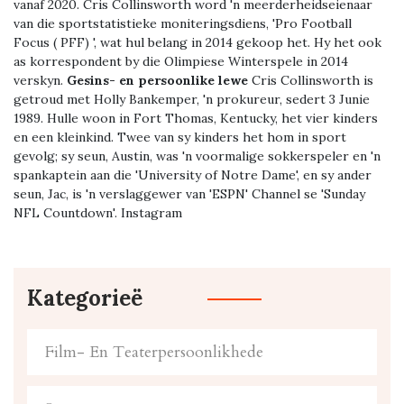
vanaf 2020. Cris Collinsworth word 'n meerderheidseienaar
van die sportstatistieke moniteringsdiens, 'Pro Football
Focus ( PFF) ', wat hul belang in 2014 gekoop het. Hy het ook
as korrespondent by die Olimpiese Winterspele in 2014
verskyn.
Gesins- en persoonlike lewe
Cris Collinsworth is
getroud met Holly Bankemper, 'n prokureur, sedert 3 Junie
1989. Hulle woon in Fort Thomas, Kentucky, het vier kinders
en een kleinkind. Twee van sy kinders het hom in sport
gevolg; sy seun, Austin, was 'n voormalige sokkerspeler en 'n
spankaptein aan die 'University of Notre Dame', en sy ander
seun, Jac, is 'n verslaggewer van 'ESPN' Channel se 'Sunday
NFL Countdown'. Instagram
Kategorieë
Film- En Teaterpersoonlikhede