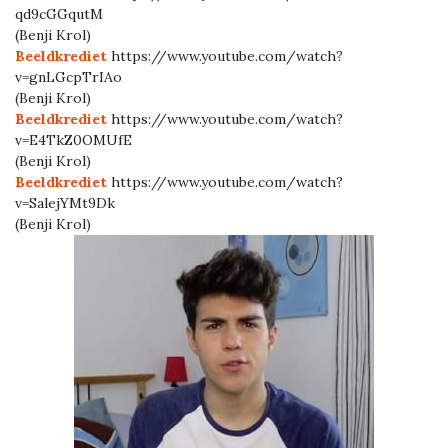
qd9cGGqutM
(Benji Krol)
Beeldkrediet
https://www.youtube.com/watch?
v=gnLGcpTrIAo
(Benji Krol)
Beeldkrediet
https://www.youtube.com/watch?
v=E4TkZ0OMUfE
(Benji Krol)
Beeldkrediet
https://www.youtube.com/watch?
v=SalejYMt9Dk
(Benji Krol)