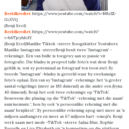
Beeldkrediet
https://www.youtube.com/watch?v=N8zIZ-
GcXVQ
(Benji Krol)
Beeldkrediet
https://www.youtube.com/watch?
v=b6TjeyhfoIY
(Benji Krol)Manlike Tiktok -sterre Boogskutter Youtubers
Manlike Instagram -sterreBenji besit twee 'Instagram' -
rekeninge. Een van hulle is toegewy aan sy passie vir
fotografie. Die bladsy is propvol talle foto's wat deur Benji
geklik is, wat sy potensiaal as fotograaf ten toon stel. Sy
tweede 'Instagram' -bladsy is gereeld waar hy ewekansige
foto's oplaai. Een van sy 'Instagram' -rekeninge het 'n groter
aantal volgelinge (meer as 183 duisend) as die ander een (byna
40 duisend). Benji het ook twee rekeninge op 'TikTok'.
Benewens die plasing op die 'TikTok' -rekening met die naam'
sunrisemusic ', hou hy ook 'n persoonlike rekening met die
naam' benjikrol '. Sy persoonlike rekening spog met meer as 'n
miljoen aanhangers en meer as 67 miljoen hart -emoji's. Benji
werk saam met mede -TikTok -sterre Jadaa Blue, Sophie
Sorrells en Lizy Elizabeth vir 'n kompetisie op die platform.