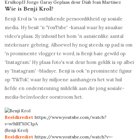
KrulkopJJ Jorge Garay Geplaas deur Diab Ivan Martinez
Wie is Benji Krol?
Benji Krol is 'n ontluikende persoonlikheid op sosiale
media. Hy besit 'n 'YouTube' -kanaal waar hy snaakse
video's plaas. Sy inhoud het hom 'n aansienlike aantal
intekenare gebring. Alhoewel hy nog steeds op pad is om
'n prominente vlogger te word, is Benji baie gewild op
'Instagram.' Hy plaas foto's wat deur hom geklik is op albei
sy 'Instagram' -bladsye. Benji is ook 'n prominente figuur
op 'TikTok', waar hy miljoene aanhangers het wat hul
liefde en ondersteuning mildelik aan die jong sosiale-
media-beïnvloeder oorstroom het.
Beeldkrediet
https://www.youtube.com/watch?
v=w9iRFX0C1pA
(Benji Krol)
Beeldkrediet
https://www.youtube.com/watch?v=-