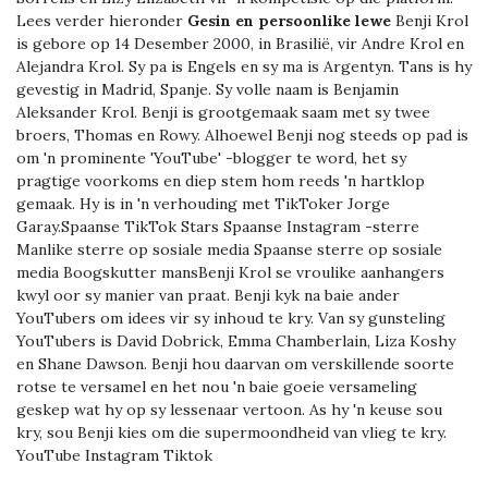
Lees verder hieronder
Gesin en persoonlike lewe
Benji Krol
is gebore op 14 Desember 2000, in Brasilië, vir Andre Krol en
Alejandra Krol. Sy pa is Engels en sy ma is Argentyn. Tans is hy
gevestig in Madrid, Spanje. Sy volle naam is Benjamin
Aleksander Krol. Benji is grootgemaak saam met sy twee
broers, Thomas en Rowy. Alhoewel Benji nog steeds op pad is
om 'n prominente 'YouTube' -blogger te word, het sy
pragtige voorkoms en diep stem hom reeds 'n hartklop
gemaak. Hy is in 'n verhouding met TikToker Jorge
Garay.Spaanse TikTok Stars Spaanse Instagram -sterre
Manlike sterre op sosiale media Spaanse sterre op sosiale
media Boogskutter mansBenji Krol se vroulike aanhangers
kwyl oor sy manier van praat. Benji kyk na baie ander
YouTubers om idees vir sy inhoud te kry. Van sy gunsteling
YouTubers is David Dobrick, Emma Chamberlain, Liza Koshy
en Shane Dawson. Benji hou daarvan om verskillende soorte
rotse te versamel en het nou 'n baie goeie versameling
geskep wat hy op sy lessenaar vertoon. As hy 'n keuse sou
kry, sou Benji kies om die supermoondheid van vlieg te kry.
YouTube Instagram Tiktok