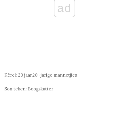
ad
Kêrel:
20 jaar,20 -jarige mannetjies
Son teken:
Boogskutter