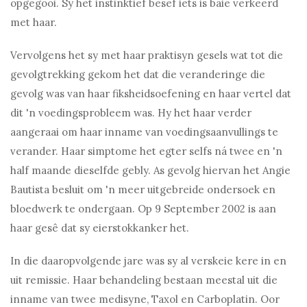
opgegooi. Sy het instinktief besef iets is baie verkeerd
met haar.
Vervolgens het sy met haar praktisyn gesels wat tot die
gevolgtrekking gekom het dat die veranderinge die
gevolg was van haar fiksheidsoefening en haar vertel dat
dit 'n voedingsprobleem was. Hy het haar verder
aangeraai om haar inname van voedingsaanvullings te
verander. Haar simptome het egter selfs ná twee en 'n
half maande dieselfde gebly. As gevolg hiervan het Angie
Bautista besluit om 'n meer uitgebreide ondersoek en
bloedwerk te ondergaan. Op 9 September 2002 is aan
haar gesê dat sy eierstokkanker het.
In die daaropvolgende jare was sy al verskeie kere in en
uit remissie. Haar behandeling bestaan ​​meestal uit die
inname van twee medisyne, Taxol en Carboplatin. Oor