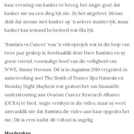
haar ervaring om kanker te beveg, het Angie gesê dat
kanker nie na een ding lyk nie. Sy het uitgebrei: Mense
dink dat mense met kanker op 'n sekere manier lyk, maar
kanker kan iemand beïnvloed wat fiks lyk.
'Bautista vs Cancer' was 'n videoprojek wat in die loop van
twee jaar geskep is, hoofsaaklik deur Dave Bautista en sy
goeie vriend, voormalige hoof van die veiligheid van
WWE, Jimmy Noonan. Dit is in Augustus 2010 vrygestel, in
samewerking met The South of France Spa Naturals en
Monday Night Mayhem wat gestoei het om finansiële
ondersteuning aan Ovarian Cancer Research Alliance
(OCRA) te bied. Angie verskyn in die video, maar sy weet
aanvanklik nie dat Bautista die video aan haar opgedra het
nie. Dit is eers nadat dit voltooi is, ingelig.
Moederskap