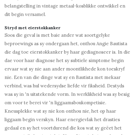
belangstelling in vintage metaal-kosblikke ontwikkel en
dit begin versamel.
Stryd met eierstokkanker
Soos die geval is met baie ander wat soortgelyke
beproewings as sy ondergaan het, onthou Angie Bautista
die dag toe eierstokkanker by haar gediagnoseer is. In die
dae voor haar diagnose het sy subtiele simptome begin
ervaar wat sy nie aan ander moontlikhede kon toeskryf
nie. Een van die dinge wat sy en Bautista met mekaar
verbind, was hul wedersydse liefde vir fiksheid. Destyds
was sy in 'n uitstekende vorm. In werklikheid was sy besig
om voor te berei vir 'n liggaamsboukompetisie.
Kneusplekke wat sy nie kon onthou nie, het op haar
liggaam begin verskyn. Haar energievlak het drasties
gedaal en sy het voortdurend die kos wat sy geëet het