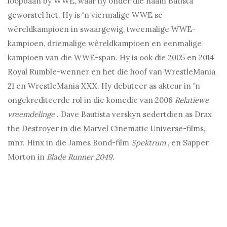
loopbaan by WWE, waar hy onder die naam Batista
geworstel het. Hy is 'n viermalige WWE se
wêreldkampioen in swaargewig, tweemalige WWE-
kampioen, driemalige wêreldkampioen en eenmalige
kampioen van die WWE-span. Hy is ook die 2005 en 2014
Royal Rumble-wenner en het die hoof van WrestleMania
21 en WrestleMania XXX. Hy debuteer as akteur in 'n
ongekrediteerde rol in die komedie van 2006
Relatiewe
vreemdelinge
. Dave Bautista verskyn sedertdien as Drax
the Destroyer in die Marvel Cinematic Universe-films,
mnr. Hinx in die James Bond-film
Spektrum
, en Sapper
Morton in
Blade Runner 2049.