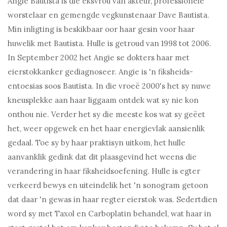
Angie Bautista is die eksvrou van akteur, professionele
worstelaar en gemengde vegkunstenaar Dave Bautista.
Min inligting is beskikbaar oor haar gesin voor haar
huwelik met Bautista. Hulle is getroud van 1998 tot 2006.
In September 2002 het Angie se dokters haar met
eierstokkanker gediagnoseer. Angie is 'n fiksheids-
entoesias soos Bautista. In die vroeë 2000's het sy nuwe
kneusplekke aan haar liggaam ontdek wat sy nie kon
onthou nie. Verder het sy die meeste kos wat sy geëet
het, weer opgewek en het haar energievlak aansienlik
gedaal. Toe sy by haar praktisyn uitkom, het hulle
aanvanklik gedink dat dit plaasgevind het weens die
verandering in haar fiksheidsoefening. Hulle is egter
verkeerd bewys en uiteindelik het 'n sonogram getoon
dat daar 'n gewas in haar regter eierstok was. Sedertdien
word sy met Taxol en Carboplatin behandel, wat haar in