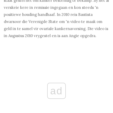
staat gestel het om kanker bestendig te bekamp. Sy het al
verskeie kere in remissie ingegaan en kon steeds 'n
positiewe houding handhaaf. In 2010 reis Bautista
dwarsoor die Verenigde State om 'n video te maak om
geld in te samel vir ovariale kankernavorsing. Die video is
in Augustus 2010 vrygestel en is aan Angie opgedra.
ad